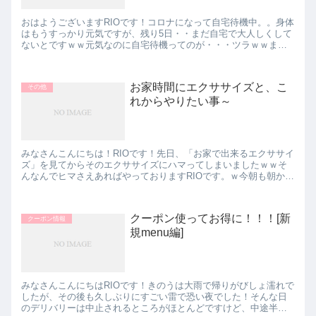
おはようございますRIOです！コロナになって自宅待機中。。身体
はもうすっかり元気ですが、残り5日・・まだ自宅で大人しくして
ないとですｗｗ元気なのに自宅待機ってのが・・・ツラｗｗま
ぁ、一日中家でゴロゴロするだけなので体力も使わず、あまりお
腹...
お家時間にエクササイズと、こ
その他
れからやりたい事～
みなさんこんにちは！RIOです！先日、「お家で出来るエクササイ
ズ」を見てからそのエクササイズにハマってしまいましたｗｗそ
んなんでヒマさえあればやっておりますRIOです。ｗ今朝も朝から
1クールやり切りました！！わたし、自宅待機が解除されたら...
クーポン使ってお得に！！！[新
クーポン情報
規menu編]
みなさんこんにちはRIOです！きのうは大雨で帰りがびしょ濡れで
したが、その後も久しぶりにすごい雷で恐い夜でした！そんな日
のデリバリーは中止されるところがほとんどですけど、中途半端