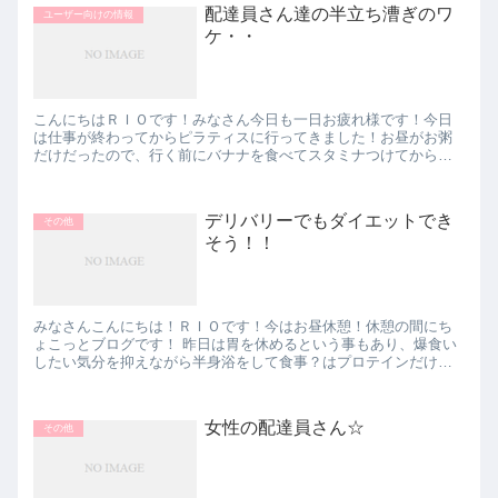
配達員さん達の半立ち漕ぎのワ
ユーザー向けの情報
ケ・・
こんにちはＲＩＯです！みなさん今日も一日お疲れ様です！今日
は仕事が終わってからピラティスに行ってきました！お昼がお粥
だけだったので、行く前にバナナを食べてスタミナつけてからガ
ッツリとやってきましたよ～！この「整った！！！」という感覚
がたま...
デリバリーでもダイエットでき
その他
そう！！
みなさんこんにちは！ＲＩＯです！今はお昼休憩！休憩の間にち
ょこっとブログです！ 昨日は胃を休めるという事もあり、爆食い
したい気分を抑えながら半身浴をして食事？はプロテインだけで
寝ました。なんだかプロテインも入れなくてもいいかな？なん...
女性の配達員さん☆
その他