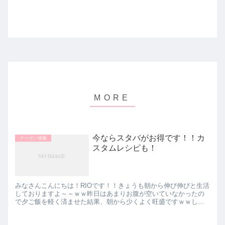
今ならスタバがお得です！！カ
クーポン情報
スタムレシピも！
みなさんこんにちは！RIOです！！きょうも朝から伸び伸びと生活
しておりますよ～～ｗｗ昨日はあまりお腹が空いていなかったの
で夕ご飯を軽く済ませた結果、朝から少くよく旺盛ですｗｗしか
し、朝はあまりお店が開いていないので選べる食事が限られてき
ま...