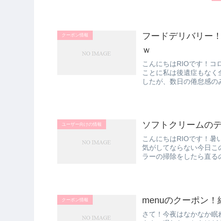
フードデリバリー
クーポン情報
ｗ
こんにちはRIOです！コ
ことに私は後遺症もなく
したが、数日の倦怠感の
りやす...
ソフトクリームの
ユーザー向けの情報
こんにちはRIOです！
気がしてならない今日こ
ラーの掃除をしたら直る
らって...
menuのクーポン
クーポン情報
さて！今夜はなかなか眠