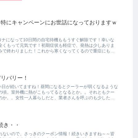
！特にキャンペーンにお世話になっておりますｗ
ロナになって10日間の自宅待機ももうすぐ解除です！幸いな
全くもって元気です！初期症状も軽症で、発熱は少しありま
みで終わりました！これから寒くなってくるので重症にもな
デリバリー！
暑い日が続いてますね！昼間になるとクーラーが弱くなるような
の頃。室外機に熱がこもってるとなるとか。。それともクー
のか。。女性一人暮らしだと、業者さんを呼ぶのも少しため
！続き・・
れないので、さっきのクーポン情報！続きいきますね～～皆