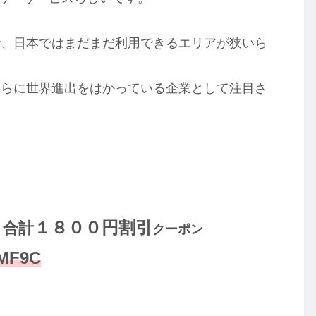
。
で、日本ではまだまだ利用できるエリアが狭いら
さらに世界進出をはかっている企業として注目さ
１８００円割引
合計
、
クーポン
F9C