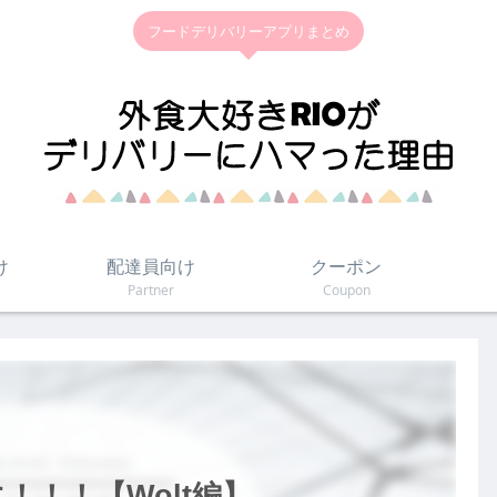
フードデリバリーアプリまとめ
け
配達員向け
クーポン
Partner
Coupon
！！！【Wolt編】