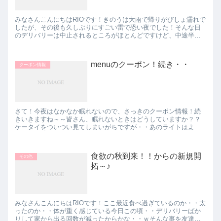
みなさんこんにちはRIOです！きのうは大雨で帰りがびしょ濡れで
したが、その後も久しぶりにすごい雷で恐い夜でした！そんな日
のデリバリーは中止されるところがほとんどですけど、中途半端
な強めの雨？だと配達員さんも大変ですよね！配達員さんは天気
で...
menuのクーポン！続き・・
クーポン情報
さて！今夜はなかなか眠れないので、さっきのクーポン情報！続
きいきますね～～皆さん、眠れないときはどうしていますか？？
ケータイをついつい見てしまいがちですが・・あのライトはよく
ないって聞きますよね？！どうしても見てしまうから、一時は寝
室にケ...
食欲の秋到来！！からの新規開
その他
拓～♪
みなさんこんにちはRIOです！ここ最近食べ過ぎているのか・・太
ったのか・・体が重く感じている今日この頃・・デリバリーばか
りして家から出る回数が減ったからかな・・ｗそんな事を友達と