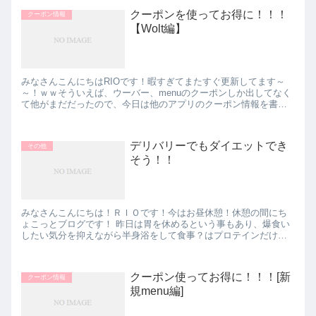
クーポンを使ってお得に！！！
クーポン情報
【Wolt編】
みなさんこんにちはRIOです！暇すぎてまたすぐ更新してます～
～！ｗｗそういえば、ウーバー、menuのクーポンしか出してなく
て他がまだだったので、今日は他のアプリのクーポン情報を書い
ていきたいと思います～～！このwoltは日本は広島から始ま...
デリバリーでもダイエットでき
その他
そう！！
みなさんこんにちは！ＲＩＯです！今はお昼休憩！休憩の間にち
ょこっとブログです！ 昨日は胃を休めるという事もあり、爆食い
したい気分を抑えながら半身浴をして食事？はプロテインだけで
寝ました。なんだかプロテインも入れなくてもいいかな？なん...
クーポン使ってお得に！！！[新
クーポン情報
規menu編]