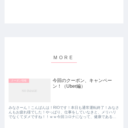
今回のクーポン、キャンペー
クーポン情報
ン！（Uber編）
みなさーん！こんばんは！RIOです！本日も通常運転終了！みなさ
んもお疲れ様でした！やっぱり、仕事をしていなきと、メリハリ
でなくてダメですね！！ｗｗ今回コロナになって、健康であるこ
とに感謝しました☆普通の生活が送れるってしあわせ～～～！な
ん...